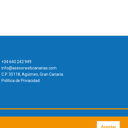
+34 640 242 949
info@asesorwebcanarias.com
C.P. 35118, Agüimes, Gran Canaria
Política de Privacidad
Aceptar