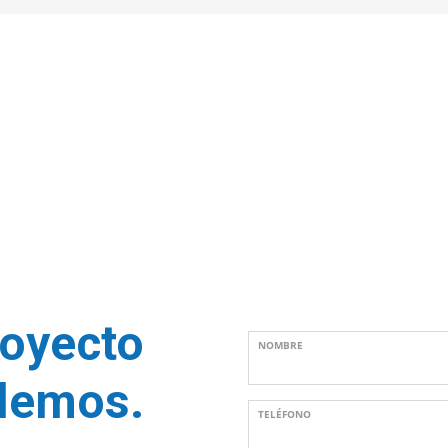
royecto
NOMBRE
blemos.
TELÉFONO